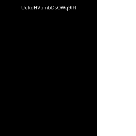
UeRdHVbmbDsOWq9fFl